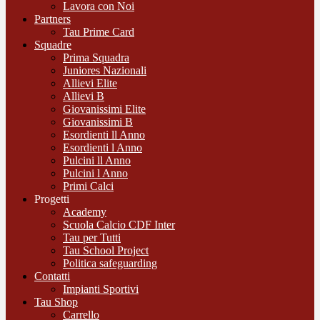
Lavora con Noi
Partners
Tau Prime Card
Squadre
Prima Squadra
Juniores Nazionali
Allievi Elite
Allievi B
Giovanissimi Elite
Giovanissimi B
Esordienti ll Anno
Esordienti l Anno
Pulcini ll Anno
Pulcini l Anno
Primi Calci
Progetti
Academy
Scuola Calcio CDF Inter
Tau per Tutti
Tau School Project
Politica safeguarding
Contatti
Impianti Sportivi
Tau Shop
Carrello