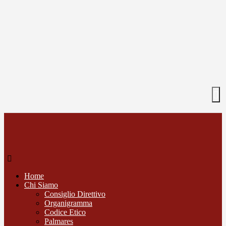
Home
Chi Siamo
Consiglio Direttivo
Organigramma
Codice Etico
Palmares