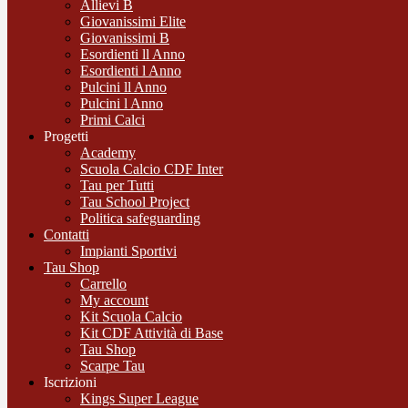
Allievi B
Giovanissimi Elite
Giovanissimi B
Esordienti ll Anno
Esordienti l Anno
Pulcini ll Anno
Pulcini l Anno
Primi Calci
Progetti
Academy
Scuola Calcio CDF Inter
Tau per Tutti
Tau School Project
Politica safeguarding
Contatti
Impianti Sportivi
Tau Shop
Carrello
My account
Kit Scuola Calcio
Kit CDF Attività di Base
Tau Shop
Scarpe Tau
Iscrizioni
Kings Super League