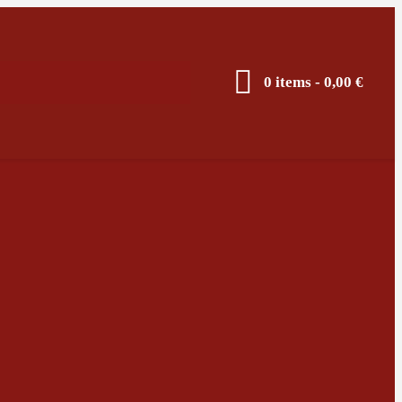
0 items
-
0,00 €