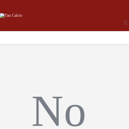
Home
Chi Siamo
Partners
Squadre
Progetti
Contatti
Tau Shop
Iscrizioni
No