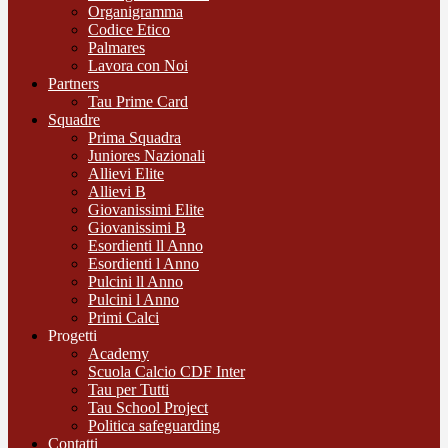
Organigramma
Codice Etico
Palmares
Lavora con Noi
Partners
Tau Prime Card
Squadre
Prima Squadra
Juniores Nazionali
Allievi Elite
Allievi B
Giovanissimi Elite
Giovanissimi B
Esordienti ll Anno
Esordienti l Anno
Pulcini ll Anno
Pulcini l Anno
Primi Calci
Progetti
Academy
Scuola Calcio CDF Inter
Tau per Tutti
Tau School Project
Politica safeguarding
Contatti