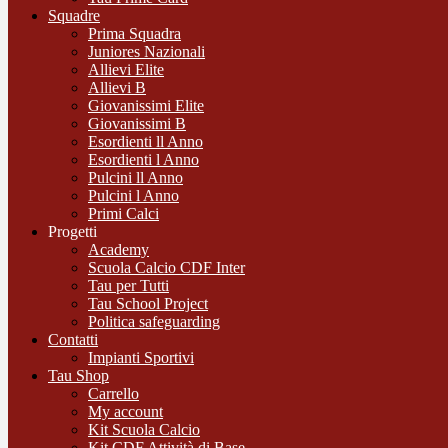
Squadre
Prima Squadra
Juniores Nazionali
Allievi Elite
Allievi B
Giovanissimi Elite
Giovanissimi B
Esordienti ll Anno
Esordienti l Anno
Pulcini ll Anno
Pulcini l Anno
Primi Calci
Progetti
Academy
Scuola Calcio CDF Inter
Tau per Tutti
Tau School Project
Politica safeguarding
Contatti
Impianti Sportivi
Tau Shop
Carrello
My account
Kit Scuola Calcio
Kit CDF Attività di Base