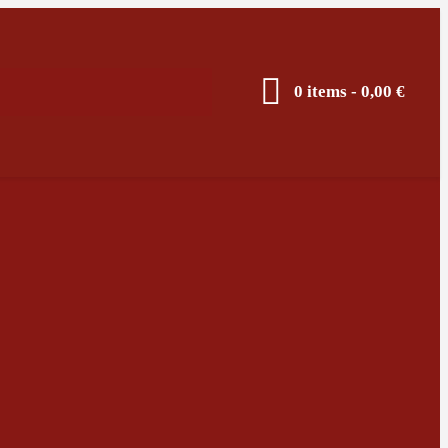
0 items
-
0,00 €