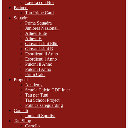
Lavora con Noi
Partners
Tau Prime Card
Squadre
Prima Squadra
Juniores Nazionali
Allievi Elite
Allievi B
Giovanissimi Elite
Giovanissimi B
Esordienti ll Anno
Esordienti l Anno
Pulcini ll Anno
Pulcini l Anno
Primi Calci
Progetti
Academy
Scuola Calcio CDF Inter
Tau per Tutti
Tau School Project
Politica safeguarding
Contatti
Impianti Sportivi
Tau Shop
Carrello