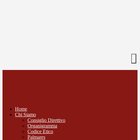
Home
Chi Siamo
Consiglio Direttivo
Organigramma
Codice Etico
Palmares