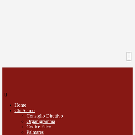
Home
Chi Siamo
Consiglio Direttivo
Organigramma
Codice Etico
Palmares