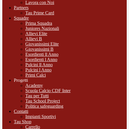
Lavora con Noi
Partners
Tau Prime Card
Squadre
Prima Squadra
Juniores Nazionali
Allievi Elite
Allievi B
Giovanissimi Elite
Giovanissimi B
Esordienti ll Anno
Esordienti l Anno
Pulcini ll Anno
Pulcini l Anno
Primi Calci
Progetti
Academy
Scuola Calcio CDF Inter
Tau per Tutti
Tau School Project
Politica safeguarding
Contatti
Impianti Sportivi
Tau Shop
Carrello