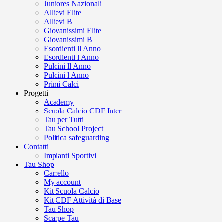
Juniores Nazionali
Allievi Elite
Allievi B
Giovanissimi Elite
Giovanissimi B
Esordienti ll Anno
Esordienti l Anno
Pulcini ll Anno
Pulcini l Anno
Primi Calci
Progetti
Academy
Scuola Calcio CDF Inter
Tau per Tutti
Tau School Project
Politica safeguarding
Contatti
Impianti Sportivi
Tau Shop
Carrello
My account
Kit Scuola Calcio
Kit CDF Attività di Base
Tau Shop
Scarpe Tau