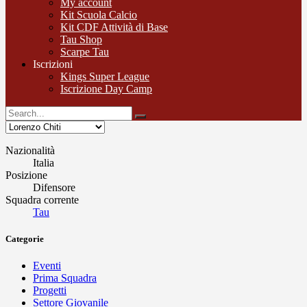
My account
Kit Scuola Calcio
Kit CDF Attività di Base
Tau Shop
Scarpe Tau
Iscrizioni
Kings Super League
Iscrizione Day Camp
Nazionalità
Italia
Posizione
Difensore
Squadra corrente
Tau
Categorie
Eventi
Prima Squadra
Progetti
Settore Giovanile