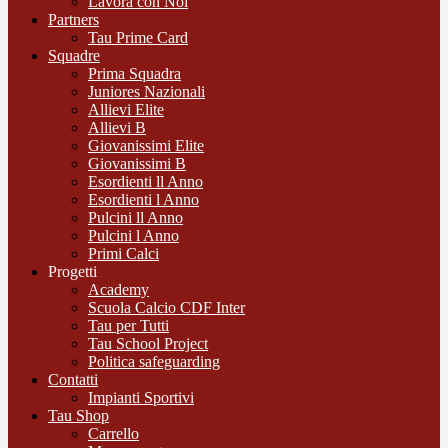
Lavora con Noi
Partners
Tau Prime Card
Squadre
Prima Squadra
Juniores Nazionali
Allievi Elite
Allievi B
Giovanissimi Elite
Giovanissimi B
Esordienti ll Anno
Esordienti l Anno
Pulcini ll Anno
Pulcini l Anno
Primi Calci
Progetti
Academy
Scuola Calcio CDF Inter
Tau per Tutti
Tau School Project
Politica safeguarding
Contatti
Impianti Sportivi
Tau Shop
Carrello