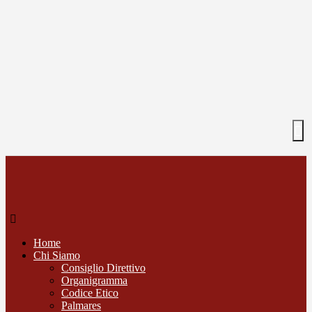
Home
Chi Siamo
Consiglio Direttivo
Organigramma
Codice Etico
Palmares