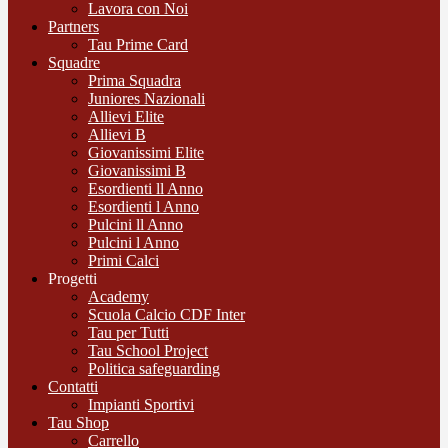
Lavora con Noi
Partners
Tau Prime Card
Squadre
Prima Squadra
Juniores Nazionali
Allievi Elite
Allievi B
Giovanissimi Elite
Giovanissimi B
Esordienti ll Anno
Esordienti l Anno
Pulcini ll Anno
Pulcini l Anno
Primi Calci
Progetti
Academy
Scuola Calcio CDF Inter
Tau per Tutti
Tau School Project
Politica safeguarding
Contatti
Impianti Sportivi
Tau Shop
Carrello