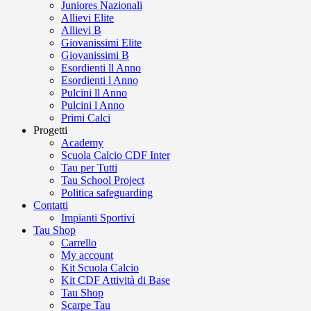
Juniores Nazionali
Allievi Elite
Allievi B
Giovanissimi Elite
Giovanissimi B
Esordienti ll Anno
Esordienti l Anno
Pulcini ll Anno
Pulcini l Anno
Primi Calci
Progetti
Academy
Scuola Calcio CDF Inter
Tau per Tutti
Tau School Project
Politica safeguarding
Contatti
Impianti Sportivi
Tau Shop
Carrello
My account
Kit Scuola Calcio
Kit CDF Attività di Base
Tau Shop
Scarpe Tau