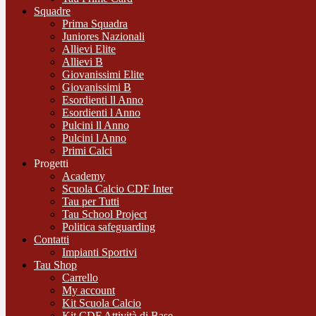
Squadre
Prima Squadra
Juniores Nazionali
Allievi Elite
Allievi B
Giovanissimi Elite
Giovanissimi B
Esordienti ll Anno
Esordienti l Anno
Pulcini ll Anno
Pulcini l Anno
Primi Calci
Progetti
Academy
Scuola Calcio CDF Inter
Tau per Tutti
Tau School Project
Politica safeguarding
Contatti
Impianti Sportivi
Tau Shop
Carrello
My account
Kit Scuola Calcio
Kit CDF Attività di Base