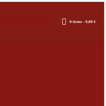
0 items
-
0,00 €