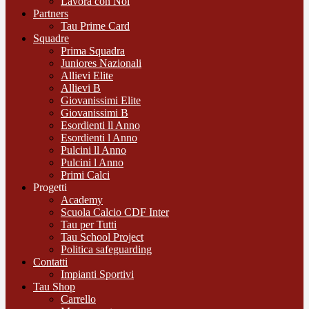
Lavora con Noi
Partners
Tau Prime Card
Squadre
Prima Squadra
Juniores Nazionali
Allievi Elite
Allievi B
Giovanissimi Elite
Giovanissimi B
Esordienti ll Anno
Esordienti l Anno
Pulcini ll Anno
Pulcini l Anno
Primi Calci
Progetti
Academy
Scuola Calcio CDF Inter
Tau per Tutti
Tau School Project
Politica safeguarding
Contatti
Impianti Sportivi
Tau Shop
Carrello