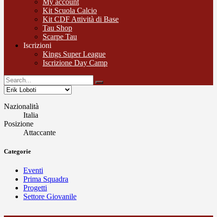
My account
Kit Scuola Calcio
Kit CDF Attività di Base
Tau Shop
Scarpe Tau
Iscrizioni
Kings Super League
Iscrizione Day Camp
Nazionalità
Italia
Posizione
Attaccante
Categorie
Eventi
Prima Squadra
Progetti
Settore Giovanile