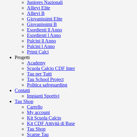
Juniores Nazionali
Allievi Elite
Allievi B
Giovanissimi Elite
Giovanissimi B
Esordienti ll Anno
Esordienti l Anno
Pulcini ll Anno
Pulcini l Anno
Primi Calci
Progetti
Academy
Scuola Calcio CDF Inter
Tau per Tutti
Tau School Project
Politica safeguarding
Contatti
Impianti Sportivi
Tau Shop
Carrello
My account
Kit Scuola Calcio
Kit CDF Attività di Base
Tau Shop
Scarpe Tau