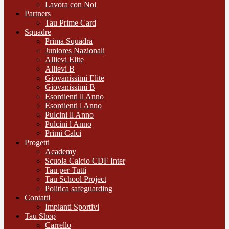
Lavora con Noi
Partners
Tau Prime Card
Squadre
Prima Squadra
Juniores Nazionali
Allievi Elite
Allievi B
Giovanissimi Elite
Giovanissimi B
Esordienti ll Anno
Esordienti l Anno
Pulcini ll Anno
Pulcini l Anno
Primi Calci
Progetti
Academy
Scuola Calcio CDF Inter
Tau per Tutti
Tau School Project
Politica safeguarding
Contatti
Impianti Sportivi
Tau Shop
Carrello