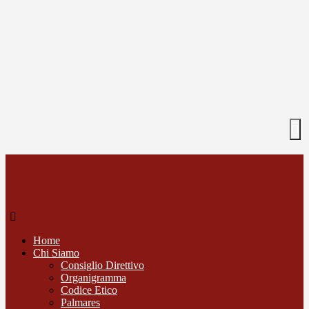
Home
Chi Siamo
Consiglio Direttivo
Organigramma
Codice Etico
Palmares