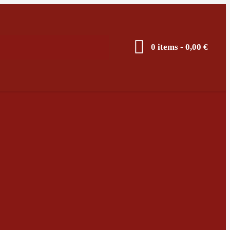
0 items
-
0,00 €