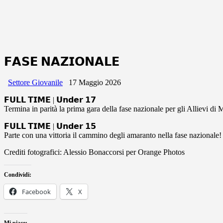
𝗙𝗔𝗦𝗘 𝗡𝗔𝗭𝗜𝗢𝗡𝗔𝗟𝗘
Settore Giovanile
17 Maggio 2026
𝗙𝗨𝗟𝗟 𝗧𝗜𝗠𝗘 | 𝗨𝗻𝗱𝗲𝗿 𝟭𝟳
Termina in parità la prima gara della fase nazionale per gli Allievi di Mi
𝗙𝗨𝗟𝗟 𝗧𝗜𝗠𝗘 | 𝗨𝗻𝗱𝗲𝗿 𝟭𝟱
Parte con una vittoria il cammino degli amaranto nella fase nazionale!
Crediti fotografici: Alessio Bonaccorsi per Orange Photos
Condividi:
Facebook
X