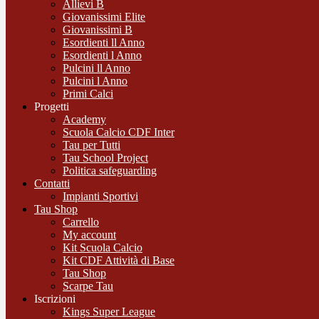
Allievi B
Giovanissimi Elite
Giovanissimi B
Esordienti ll Anno
Esordienti l Anno
Pulcini ll Anno
Pulcini l Anno
Primi Calci
Progetti
Academy
Scuola Calcio CDF Inter
Tau per Tutti
Tau School Project
Politica safeguarding
Contatti
Impianti Sportivi
Tau Shop
Carrello
My account
Kit Scuola Calcio
Kit CDF Attività di Base
Tau Shop
Scarpe Tau
Iscrizioni
Kings Super League