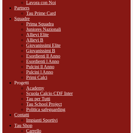
Lavora con Noi
Partners
Tau Prime Card
Squadre
Prima Squadra
Juniores Nazionali
Allievi Elite
Allievi B
Giovanissimi Elite
Giovanissimi B
Esordienti ll Anno
Esordienti l Anno
Pulcini ll Anno
Pulcini l Anno
Primi Calci
Progetti
Academy
Scuola Calcio CDF Inter
Tau per Tutti
Tau School Project
Politica safeguarding
Contatti
Impianti Sportivi
Tau Shop
Carrello