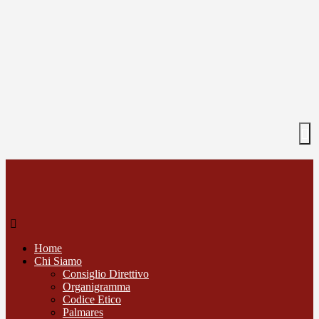
Home
Chi Siamo
Consiglio Direttivo
Organigramma
Codice Etico
Palmares