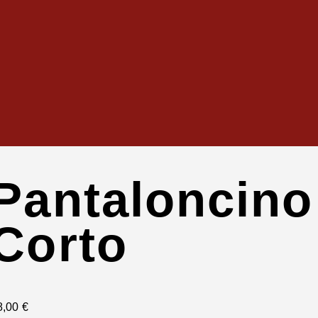
Pantaloncino
Corto
8
,
00
€