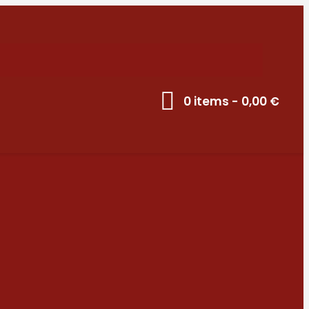
0 items
-
0,00 €