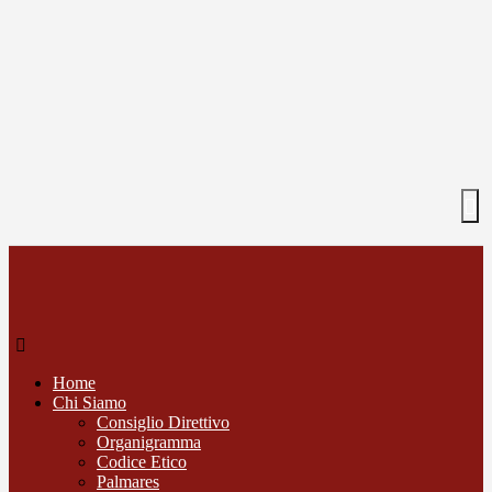
Home
Chi Siamo
Consiglio Direttivo
Organigramma
Codice Etico
Palmares