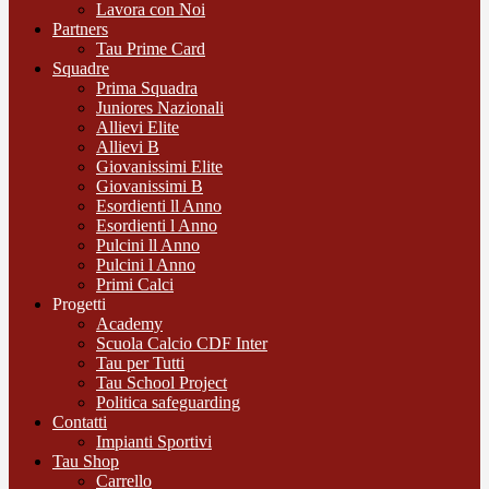
Lavora con Noi
Partners
Tau Prime Card
Squadre
Prima Squadra
Juniores Nazionali
Allievi Elite
Allievi B
Giovanissimi Elite
Giovanissimi B
Esordienti ll Anno
Esordienti l Anno
Pulcini ll Anno
Pulcini l Anno
Primi Calci
Progetti
Academy
Scuola Calcio CDF Inter
Tau per Tutti
Tau School Project
Politica safeguarding
Contatti
Impianti Sportivi
Tau Shop
Carrello