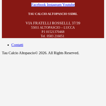
Facebook
Instagram
Youtube
TAU CALCIO ALTOPASCIO SSDRL
VIA FRATELLI ROSSELLI, 37/39
55011 ALTOPASCIO – LUCCA
P.I 01521370468
Tel. 0583 216051
Contatti
Tau Calcio Altopascio© 2026. All Rights Reserved.