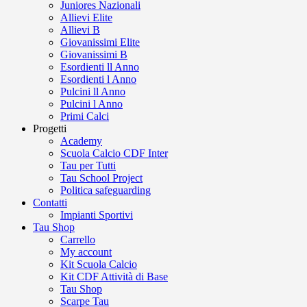
Juniores Nazionali
Allievi Elite
Allievi B
Giovanissimi Elite
Giovanissimi B
Esordienti ll Anno
Esordienti l Anno
Pulcini ll Anno
Pulcini l Anno
Primi Calci
Progetti
Academy
Scuola Calcio CDF Inter
Tau per Tutti
Tau School Project
Politica safeguarding
Contatti
Impianti Sportivi
Tau Shop
Carrello
My account
Kit Scuola Calcio
Kit CDF Attività di Base
Tau Shop
Scarpe Tau