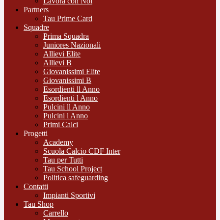
Lavora con Noi
Partners
Tau Prime Card
Squadre
Prima Squadra
Juniores Nazionali
Allievi Elite
Allievi B
Giovanissimi Elite
Giovanissimi B
Esordienti ll Anno
Esordienti l Anno
Pulcini ll Anno
Pulcini l Anno
Primi Calci
Progetti
Academy
Scuola Calcio CDF Inter
Tau per Tutti
Tau School Project
Politica safeguarding
Contatti
Impianti Sportivi
Tau Shop
Carrello