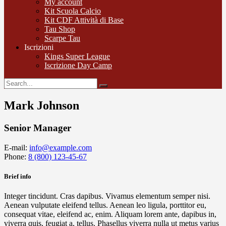
My account
Kit Scuola Calcio
Kit CDF Attività di Base
Tau Shop
Scarpe Tau
Iscrizioni
Kings Super League
Iscrizione Day Camp
Mark Johnson
Senior Manager
E-mail:
info@example.com
Phone:
8 (800) 123-45-67
Brief info
Integer tincidunt. Cras dapibus. Vivamus elementum semper nisi.
Aenean vulputate eleifend tellus. Aenean leo ligula, porttitor eu,
consequat vitae, eleifend ac, enim. Aliquam lorem ante, dapibus in,
viverra quis, feugiat a, tellus. Phasellus viverra nulla ut metus varius