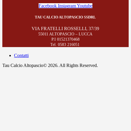
Facebook
Instagram
Youtube
TAU CALCIO ALTOPASCIO SSDRL
VIA FRATELLI ROSSELLI, 37/39
55011 ALTOPASCIO – LUCCA
P.I 01521370468
Tel. 0583 216051
Contatti
Tau Calcio Altopascio© 2026. All Rights Reserved.