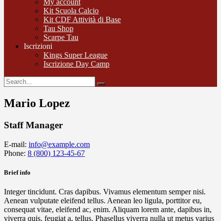
My account
Kit Scuola Calcio
Kit CDF Attività di Base
Tau Shop
Scarpe Tau
Iscrizioni
Kings Super League
Iscrizione Day Camp
Mario Lopez
Staff Manager
E-mail:
info@example.com
Phone:
8 (800) 123-45-67
Brief info
Integer tincidunt. Cras dapibus. Vivamus elementum semper nisi.
Aenean vulputate eleifend tellus. Aenean leo ligula, porttitor eu,
consequat vitae, eleifend ac, enim. Aliquam lorem ante, dapibus in,
viverra quis, feugiat a, tellus. Phasellus viverra nulla ut metus varius