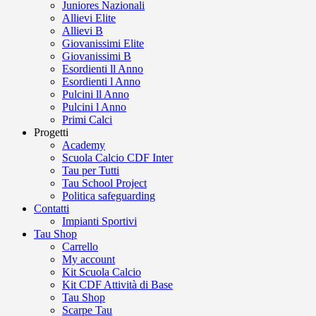
Juniores Nazionali
Allievi Elite
Allievi B
Giovanissimi Elite
Giovanissimi B
Esordienti ll Anno
Esordienti l Anno
Pulcini ll Anno
Pulcini l Anno
Primi Calci
Progetti
Academy
Scuola Calcio CDF Inter
Tau per Tutti
Tau School Project
Politica safeguarding
Contatti
Impianti Sportivi
Tau Shop
Carrello
My account
Kit Scuola Calcio
Kit CDF Attività di Base
Tau Shop
Scarpe Tau