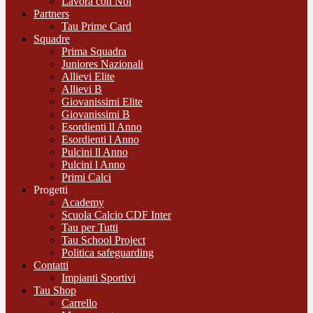
Lavora con Noi
Partners
Tau Prime Card
Squadre
Prima Squadra
Juniores Nazionali
Allievi Elite
Allievi B
Giovanissimi Elite
Giovanissimi B
Esordienti ll Anno
Esordienti l Anno
Pulcini ll Anno
Pulcini l Anno
Primi Calci
Progetti
Academy
Scuola Calcio CDF Inter
Tau per Tutti
Tau School Project
Politica safeguarding
Contatti
Impianti Sportivi
Tau Shop
Carrello