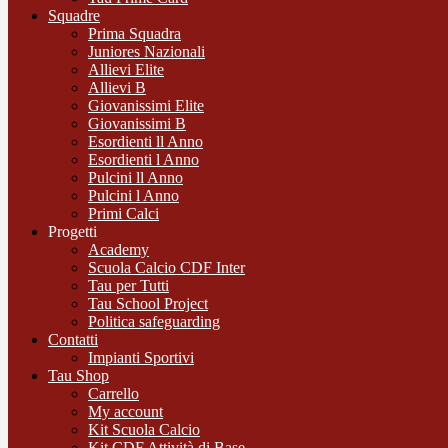
Squadre
Prima Squadra
Juniores Nazionali
Allievi Elite
Allievi B
Giovanissimi Elite
Giovanissimi B
Esordienti ll Anno
Esordienti l Anno
Pulcini ll Anno
Pulcini l Anno
Primi Calci
Progetti
Academy
Scuola Calcio CDF Inter
Tau per Tutti
Tau School Project
Politica safeguarding
Contatti
Impianti Sportivi
Tau Shop
Carrello
My account
Kit Scuola Calcio
Kit CDF Attività di Base