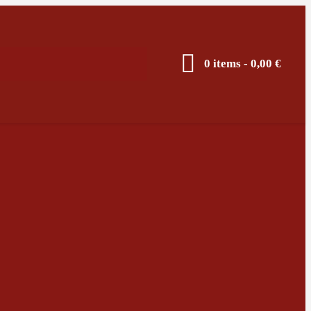
0 items
-
0,00 €