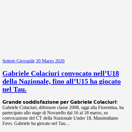
Settore Giovanile
20 Marzo 2026
Gabriele Colaciuri convocato nell’U18
della Nazionale, fino all’U15 ha giocato
nel Tau.
𝗚𝗿𝗮𝗻𝗱𝗲 𝘀𝗼𝗱𝗱𝗶𝘀𝗳𝗮𝘇𝗶𝗼𝗻𝗲 𝗽𝗲𝗿 𝗚𝗮𝗯𝗿𝗶𝗲𝗹𝗲 𝗖𝗼𝗹𝗮𝗰𝗶𝘂𝗿𝗶!
Gabriele Colaciuri, difensore classe 2008, oggi alla Fiorentina, ha
partecipato allo stage di Novarello dal 16 al 18 marzo, su
convocazione del CT della Nazionale Under 18, Massimiliano
Favo. Gabriele ha giocato nel Tau…