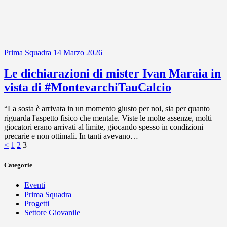
Prima Squadra
14 Marzo 2026
Le dichiarazioni di mister Ivan Maraia in
vista di #MontevarchiTauCalcio
“La sosta è arrivata in un momento giusto per noi, sia per quanto
riguarda l'aspetto fisico che mentale. Viste le molte assenze, molti
giocatori erano arrivati al limite, giocando spesso in condizioni
precarie e non ottimali. In tanti avevano…
Paginazione
Page
Page
Page
<
1
2
3
degli
Categorie
articoli
Eventi
Prima Squadra
Progetti
Settore Giovanile