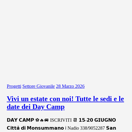
Progetti
Settore Giovanile
28 Marzo 2026
Vivi un estate con noi! Tutte le sedi e le
date dei Day Camp
𝗗𝗔𝗬 𝗖𝗔𝗠𝗣 ⚽🔥🚐 ISCRIVITI 📆 𝟭𝟱-𝟮𝟬 𝗚𝗜𝗨𝗚𝗡𝗢
𝗖𝗶𝘁𝘁𝗮̀ 𝗱𝗶 𝗠𝗼𝗻𝘀𝘂𝗺𝗺𝗮𝗻𝗼 ℹ️ Nadio 338/9052287 𝗦𝗮𝗻