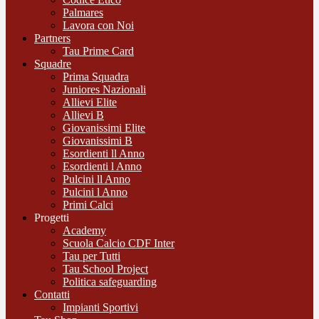
Palmares
Lavora con Noi
Partners
Tau Prime Card
Squadre
Prima Squadra
Juniores Nazionali
Allievi Elite
Allievi B
Giovanissimi Elite
Giovanissimi B
Esordienti ll Anno
Esordienti l Anno
Pulcini ll Anno
Pulcini l Anno
Primi Calci
Progetti
Academy
Scuola Calcio CDF Inter
Tau per Tutti
Tau School Project
Politica safeguarding
Contatti
Impianti Sportivi