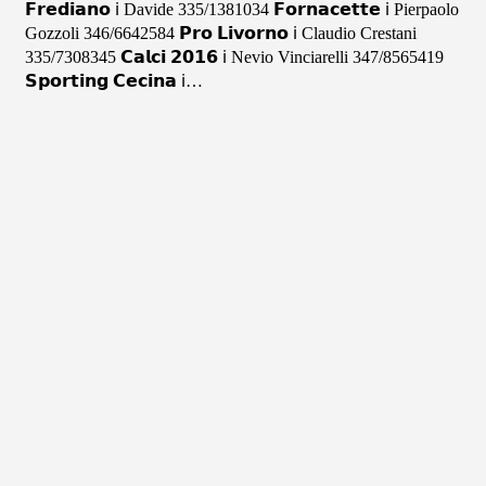
𝗙𝗿𝗲𝗱𝗶𝗮𝗻𝗼 ℹ️ Davide 335/1381034 𝗙𝗼𝗿𝗻𝗮𝗰𝗲𝘁𝘁𝗲 ℹ️ Pierpaolo
Gozzoli 346/6642584 𝗣𝗿𝗼 𝗟𝗶𝘃𝗼𝗿𝗻𝗼 ℹ️ Claudio Crestani
335/7308345 𝗖𝗮𝗹𝗰𝗶 𝟮𝟬𝟭𝟲 ℹ️ Nevio Vinciarelli 347/8565419
𝗦𝗽𝗼𝗿𝘁𝗶𝗻𝗴 𝗖𝗲𝗰𝗶𝗻𝗮 ℹ️…