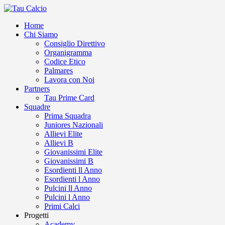
Home
Chi Siamo
Consiglio Direttivo
Organigramma
Codice Etico
Palmares
Lavora con Noi
Partners
Tau Prime Card
Squadre
Prima Squadra
Juniores Nazionali
Allievi Elite
Allievi B
Giovanissimi Elite
Giovanissimi B
Esordienti ll Anno
Esordienti l Anno
Pulcini ll Anno
Pulcini l Anno
Primi Calci
Progetti
Academy