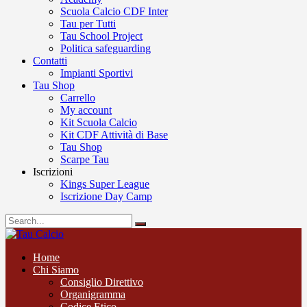
Scuola Calcio CDF Inter
Tau per Tutti
Tau School Project
Politica safeguarding
Contatti
Impianti Sportivi
Tau Shop
Carrello
My account
Kit Scuola Calcio
Kit CDF Attività di Base
Tau Shop
Scarpe Tau
Iscrizioni
Kings Super League
Iscrizione Day Camp
Home
Chi Siamo
Consiglio Direttivo
Organigramma
Codice Etico